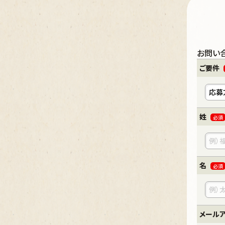
お問い
ご要件
姓
必須
名
必須
メール